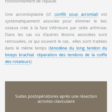
fonctionnement de l’épaule.
Une acromioplastie (cf.
conflit sous acromial
) est
systématiquement associée pour éliminer le bec
osseux crée à la face inférieure par cette arthrose.
Dans les cas où d’autres lésions associées sont
retrouvées, ce qui souvent le cas, elles sont traitées
dans le même temps (
ténodèse du long tendon du
biceps brachial
,
réparation des tendons de la coiffe
des rotateurs
).
Suites postopératoires après une résection
acromio-claviculaire