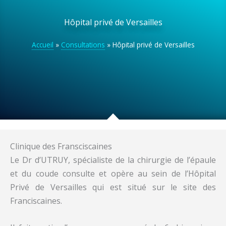
Hôpital privé de Versailles
Accueil
»
Consultations
»
Hôpital privé de Versailles
Clinique des Fransciscaines
Le Dr d’UTRUY, spécialiste de la chirurgie de l’épaule
et du coude consulte et opère au sein de l’Hôpital
Privé de Versailles qui est situé sur le site des
Franciscaines.